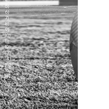
4)
5)
6)
7)
8)
9)
10)
11)
12)
13)
14)
15)
16)
17)